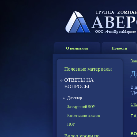
О компании
Новости
Гла
Полезные материалы
Д
»
ОТВЕТЫ НА
ВОПРОСЫ
В 
"Ди
»
Директор
СК
Заведующий ДОУ
Расчет меню питания
ПА
ПОУ
ВО
Видео уроки по