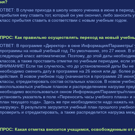
ня?
ОТВЕТ: В случае прихода в школу нового ученика в июне в период
прибытия ему ставить тот, который он уже окончил, либо заносить 
класс прибытия ставить в соответствии с новым учебным годом.
ПРОС: Как правильно осуществлять переход на новый учебн
ОТВЕТ: В программе «Директор» в окне Информация/Параметры/ 
программы на новый учебный год. По умолчанию, это 27 июня. В эт
следующий класс автоматически. Поэтому, до этой даты необходим
классов, а также проставить отметки по учебным периодам, если эт
ВНИМАНИЕ! Если так случилось, что до установленной даты Вы не у
необходимо сменить дату в программе на 26 июня или др. более 
действия. В новом учебном году (начинается в программе 28 июня
классы, отредактировать состав остальных классов. В новом учебн
воспользоваться учебным планом и распределением нагрузки пред
необходимо воспользоваться окном Информация/Параметры/план
установить указатель в поле «Переносить часы учебного плана» и 
план текущего года». Здесь же при необходимости надо нажать на
нагрузку». В результате загрузится учебный план прошлого учебног
проверить и отредактировать, а также распределится нагрузка меж
ПРОС: Какая отметка вносится учащимся, освобожденным от ф