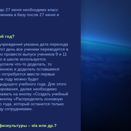
 до 27 июня необходимо класс
ученика в базу после 27 июня и
ый год?
учреждения указана дата перехода
от день все ученики переводятся в
о провести выпуск учеников 9 и 11
о в школе используется.
спели что-то доделать, то
раннюю и доделать оставшиеся
) потребуется ввести первые
ом году можно будет
ыдущего учебного года. Для этого
ирования, далее необходимо
нажать на кнопку «Создать учебный
 кнопку «Распределить основную
о года, который останется только
ду сотрудниками.
изкультуры – н/а или др.?