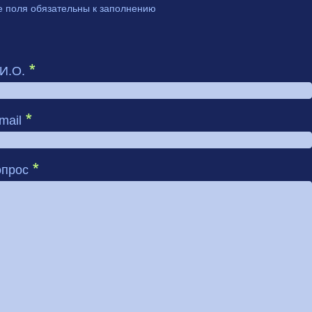
е поля обязательны к заполнению
И.О.
mail
опрос