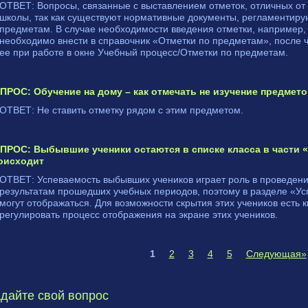
ОТВЕТ: Вопросы, связанные с выставлением отметок, отличных от 
школы, так как существуют нормативные документы, регламентир
предметам. В случае необходимости введения отметки, например, з
необходимо внести в справочник «Отметки по предметам», после 
ее при работе в окне Учебный процесс/Отметки по предметам.
ПРОС: Обучение на дому – как отмечать не изучение предмет
ОТВЕТ: Не ставить отметку рядом с этим предметом.
ПРОС: Выбывшие ученики остаются в списке класса в части «
оисходит
ОТВЕТ: Успеваемость выбывших учеников играет роль в проведени
результатам прошедших учебных периодов, поэтому в разделе «У
могут отображаться. Для возможности скрытия этих учеников есть
регулировать процесс отображения на экране этих учеников.
1
2
3
4
5
Следующая»
дайте свой вопрос