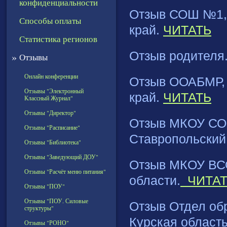
конфиденциальности
Отзыв СОШ №1, 
Способы оплаты
край.
ЧИТАТЬ
Статистика регионов
Отзыв родителя
»
Отзывы
Онлайн конференции
Отзыв ООАБМР, 
Отзывы "Электронный
край.
ЧИТАТЬ
Классный Журнал"
Отзывы "Директор"
Отзыв МКОУ СОШ
Отзывы "Расписание"
Ставропольский
Отзывы "Библиотека"
Отзывы "Заведующий ДОУ"
Отзыв МКОУ ВСО
Отзывы "Расчёт меню питания"
области.
ЧИТАТ
Отзывы "ПОУ"
Отзывы "ПОУ. Силовые
Отзыв Отдел об
структуры"
Курская область
Отзывы "РОНО"