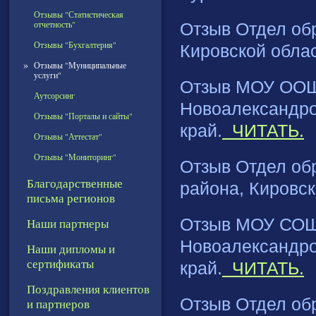
Отзывы "Статистическая
отчетность"
Отзыв Отдел обр
Отзывы "Бухгалтерия"
Кировской облас
»
Отзывы "Муниципальные
услуги"
Отзыв МОУ ООШ
Аутсорсинг
Новоалександро
Отзывы "Порталы и сайты"
край.
ЧИТАТЬ.
Отзывы "Аттестат"
Отзывы "Мониторинг"
Отзыв Отдел об
Благодарственные
района, Кировск
письма регионов
Наши партнеры
Отзыв МОУ СОШ 
Новоалександро
Наши дипломы и
сертификаты
край.
ЧИТАТЬ.
Поздравления клиентов
Отзыв Отдел об
и партнеров