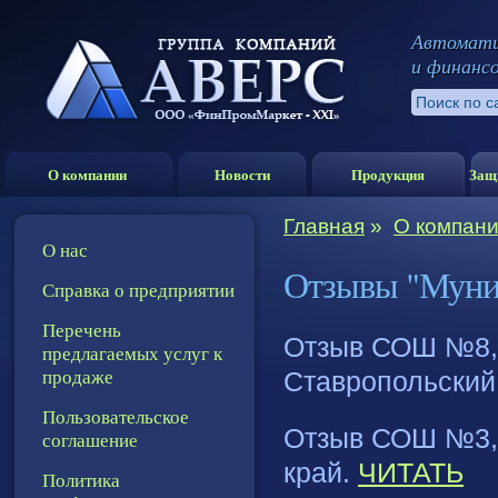
Автомати
и финанс
О компании
Новости
Продукция
Защ
Главная
»
О компан
О нас
Отзывы "Муни
Справка о предприятии
Перечень
Отзыв СОШ №8, 
предлагаемых услуг к
продаже
Ставропольский
Пользовательское
Отзыв СОШ №3, 
соглашение
край.
ЧИТАТЬ
Политика