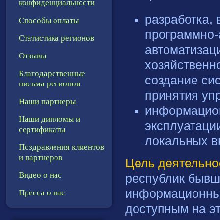
конфиденциальности
разработка,
Способы оплаты
программно-
Статистика регионов
автоматизац
Отзывы
хозяйственн
Благодарственные
создание си
письма регионов
принятия уп
Наши партнеры
информацион
Наши дипломы и
эксплуатаци
сертификаты
локальных в
Поздравления клиентов
и партнеров
Цель деятельно
Видео о нас
республик бывш
Пресса о нас
информационные
доступным на э