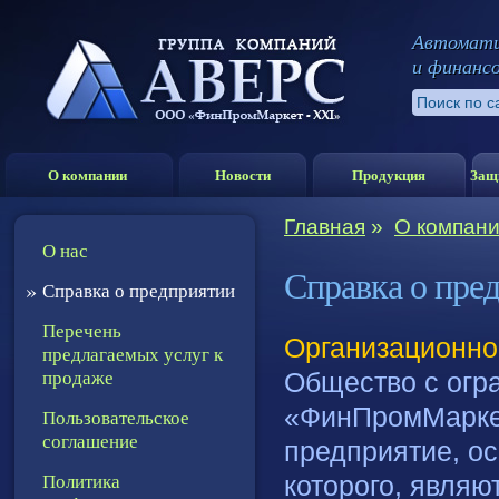
Автомати
и финанс
О компании
Новости
Продукция
Защ
Главная
»
О компан
О нас
Справка о пре
»
Справка о предприятии
Перечень
Организационно
предлагаемых услуг к
продаже
Общество с огр
«ФинПромМаркет
Пользовательское
соглашение
предприятие, о
Политика
которого, являю