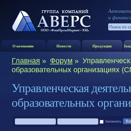
Автомати
и финанс
О компании
Новости
Продукция
Защ
Главная
»
Форум
»
Управленческ
образовательных организациях (С
Управленческая деятель
образовательных орган
Во
Запомнить