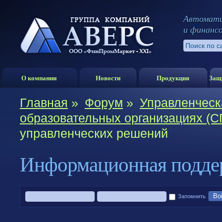
Автомати
и финанс
О компании
Новости
Продукция
Защ
Главная
»
Форум
»
Управленческ
образовательных организациях (С
управленческих решений
Информационная подде
Во
Запомнить