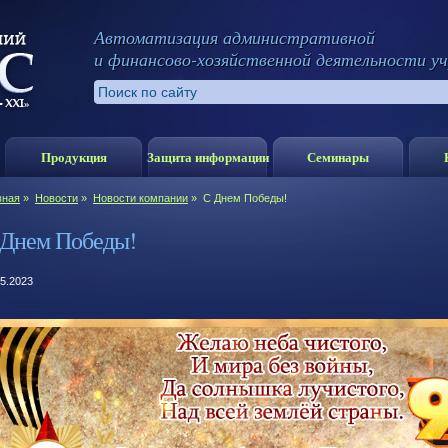
Автоматизация административной
и финансово-хозяйственной деятельности у
Продукция
Защита информации
Семинары
вная
»
Новости
»
Новости компании
»
С Днем Победы!
 Днем Победы!
05.2023