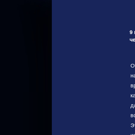
9
ч
О
н
в
к
д
в
Э