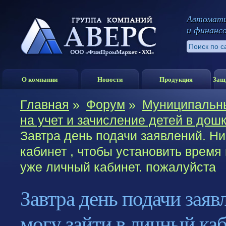
Автомати
и финанс
О компании
Новости
Продукция
Защ
Главная
»
Форум
»
Муниципальны
на учет и зачисление детей в до
Завтра день подачи заявлений. Ни
кабинет , чтобы установить время
уже личный кабинет. пожалуйста
Завтра день подачи заяв
могу зайти в личный каб