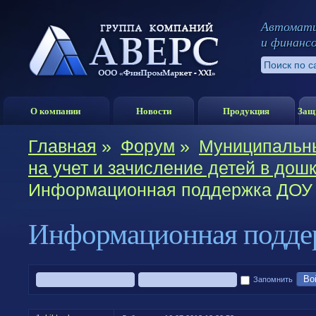
Автомати
и финанс
О компании
Новости
Продукция
Защ
Главная
»
Форум
»
Муниципальны
на учет и зачисление детей в до
Информационная поддержка ДОУ 
Информационная подде
Во
Запомнить